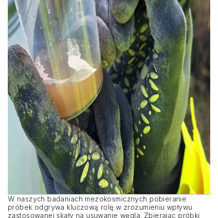
W naszych badaniach mezokosmicznych pobieranie
próbek odgrywa kluczową rolę w zrozumieniu wpływu
zastosowanej skały na usuwanie węgla. Zbierając próbki