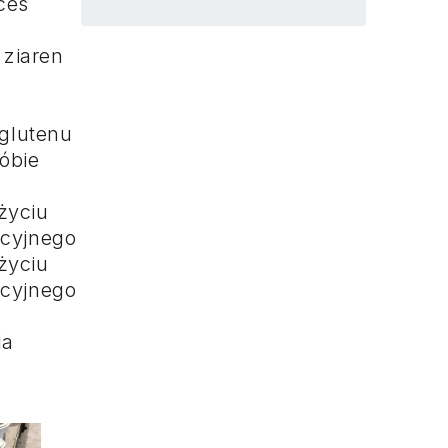
ces
 ziaren
glutenu
óbie
życiu
pcyjnego
życiu
pcyjnego
la