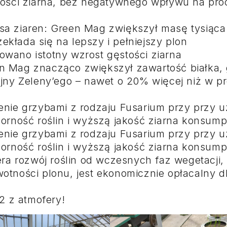
tności ziarna, bez negatywnego wpływu na pro
a ziaren: Green Mag zwiększył masę tysiąca
ekłada się na lepszy i pełniejszy plon
wano istotny wzrost gęstości ziarna
en Mag znacząco zwiększył zawartość białka, 
ny Zeleny’ego – nawet o 20% więcej niż w pr
enie grzybami z rodzaju Fusarium przy przy u
rność roślin i wyższą jakość ziarna konsum
enie grzybami z rodzaju Fusarium przy przy u
rność roślin i wyższą jakość ziarna konsum
a rozwój roślin od wczesnych faz wegetacji,
wotności plonu, jest ekonomicznie opłacalny d
2 z atmofery!