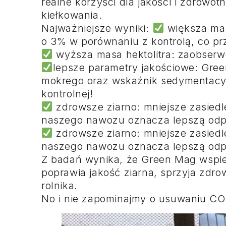
realne korzyści dla jakości i zdrowo
kiełkowania.
Najważniejsze wyniki:
większa mas
o 3% w porównaniu z kontrolą, co prz
wyższa masa hektolitra: zaobserwo
lepsze parametry jakościowe: Gre
mokrego oraz wskaźnik sedymentacyj
kontrolnej!
zdrowsze ziarno: mniejsze zasiedl
naszego nawozu oznacza lepszą odpo
zdrowsze ziarno: mniejsze zasiedl
naszego nawozu oznacza lepszą odpo
Z badań wynika, że Green Mag wspier
poprawia jakość ziarna, sprzyja zdro
rolnika.
No i nie zapominajmy o usuwaniu CO