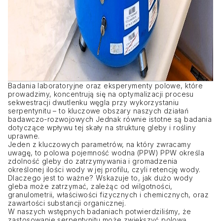
Badania laboratoryjne oraz eksperymenty polowe, które
prowadzimy, koncentrują się na optymalizacji procesu
sekwestracji dwutlenku węgla przy wykorzystaniu
serpentynitu – to kluczowe obszary naszych działań
badawczo-rozwojowych Jednak równie istotne są badania
dotyczące wpływu tej skały na strukturę gleby i rośliny
uprawne.
Jeden z kluczowych parametrów, na który zwracamy
uwagę, to polowa pojemność wodna (PPW) PPW określa
zdolność gleby do zatrzymywania i gromadzenia
określonej ilości wody w jej profilu, czyli retencję wody.
Dlaczego jest to ważne? Wskazuje to, jak dużo wody
gleba może zatrzymać, zależąc od wilgotności,
granulometrii, właściwości fizycznych i chemicznych, oraz
zawartości substancji organicznej.
W naszych wstępnych badaniach potwierdziliśmy, że
zastosowanie serpentynitu może zwiększyć polową